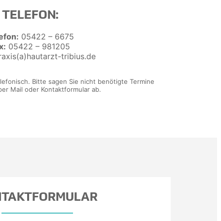
TELEFON:
efon:
05422 – 6675
x:
05422 – 981205
raxis(a)hautarzt-tribius.de
lefonisch. Bitte sagen Sie nicht benötigte Termine
per Mail oder Kontaktformular ab.
TAKT­FORMULAR