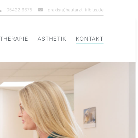
05422 6675
praxis(a)hautarzt-tribius.de
THERAPIE
ÄSTHETIK
KONTAKT